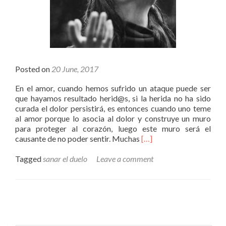
Posted on
20 June, 2017
En el amor, cuando hemos sufrido un ataque puede ser
que hayamos resultado herid@s, si la herida no ha sido
curada el dolor persistirá, es entonces cuando uno teme
al amor porque lo asocia al dolor y construye un muro
para proteger al corazón, luego este muro será el
Read
causante de no poder sentir. Muchas
[…]
more
about
Tagged
sanar el duelo
Leave a comment
Sanar
el
dolor
del
Posts navigation
corazón