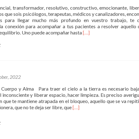
ncial, transformador, resolutivo, constructivo, emocionante, libe
s que sois psicólogos, terapeutas, médicos y canalizadores, encon
as para llegar mucho más profundo en vuestro trabajo, te d
la conexión para acompañar a tus pacientes a resolver aquello 
Read
equilibrio. Uno puede acompañar hasta
[…]
more
about
t
Curso
Formación
Terapia
Multidimensional
ober, 2022
Cuerpo y Alma Para traer el cielo a la tierra es necesario baja
 inconsciente y liberar espacio, hacer limpieza. Es preciso averigu
n que te mantiene atrapada en el bloqueo, aquello que se va repit
Read
onera, que no te deja ser libre, que
[…]
more
about
t
Transformación-
Cuerpo
y