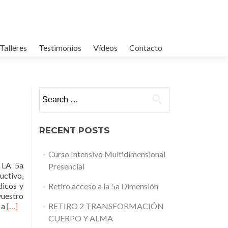
 Talleres
Testimonios
Vídeos
Contacto
Search for:
RECENT POSTS
Curso Intensivo Multidimensional
 LA 5a
Presencial
ctivo,
dicos y
Retiro acceso a la 5a Dimensión
vuestro
Read
 a
[…]
RETIRO 2 TRANSFORMACIÓN
more
CUERPO Y ALMA
about