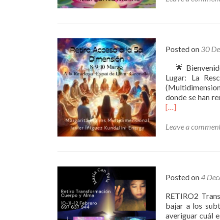
Posted on
30 De
🌟 Bienvenido 
Lugar: La Resc
(Multidimension
donde se han re
[…]
Leave a commen
Posted on
4 Dec
RETIRO2 Transf
bajar a los sub
averiguar cuál 