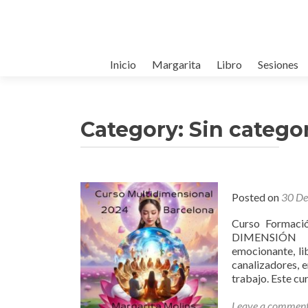
Skip to content
Inicio
Margarita
Libro
Sesiones
Category: Sin catego
Posted on
30 De
Curso Formaci
DIMENSIÓN Es 
emocionante, li
canalizadores, 
trabajo. Este cu
Leave a commen