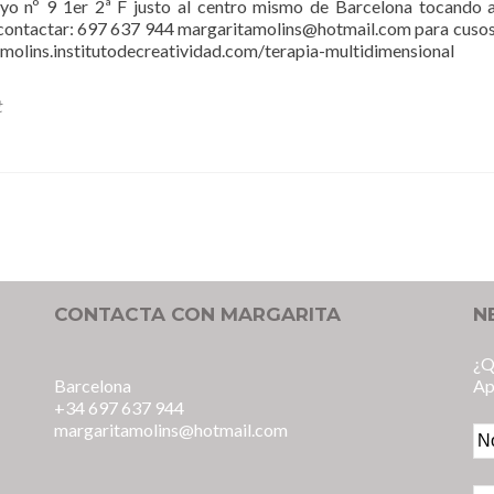
el
ayo nº 9 1er 2ª F justo al centro mismo de Barcelona tocando 
cambio
contactar: 697 637 944 margaritamolins@hotmail.com para cusos
es
amolins.institutodecreatividad.com/terapia-multidimensional
posible…
t
CONTACTA CON MARGARITA
N
¿Q
Barcelona
Ap
+34 697 637 944
margaritamolins@hotmail.com