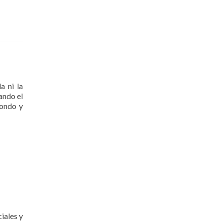
about
Reestructuración
a ni la
ando el
hondo y
iales y