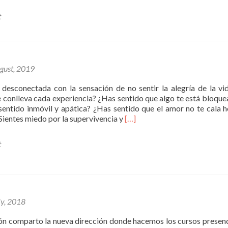
t
gust, 2019
 desconectada con la sensación de no sentir la alegría de la vid
 conlleva cada experiencia? ¿Has sentido que algo te está bloque
 sentido inmóvil y apática? ¿Has sentido que el amor no te cala 
Read
Sientes miedo por la supervivencia y
[…]
more
about
t
Abre
la
puerta
que
te
ofrece
ly, 2018
el
Universo,
ón comparto la nueva dirección donde hacemos los cursos presenc