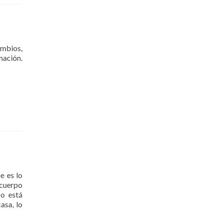
ambios,
mación.
e es lo
 cuerpo
co está
Read
asa, lo
more