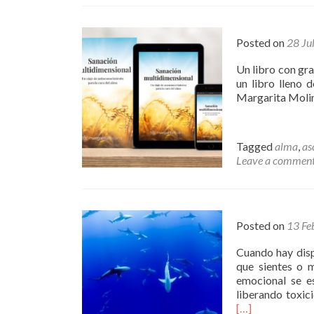
Posted on
28 Ju
Un libro con gra
un libro lleno 
Margarita Moli
Tagged
alma
,
as
Leave a commen
Posted on
13 Fe
Cuando hay dispe
que sientes o 
emocional se es
liberando toxic
[…]