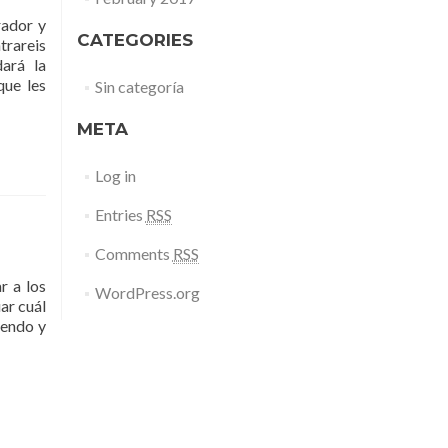
Alma
rador y
CATEGORIES
trareis
ará la
que les
Sin categoría
META
Log in
Entries
RSS
Comments
RSS
r a los
WordPress.org
ar cuál
iendo y