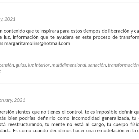
Alma
ly, 2021
n contenido que te inspirara para estos tiempos de liberación y c
de luz, información que te ayudara en este proceso de transfor
ns margaritamolins@hotmail.com
censión
,
guías
,
luz interior
,
multidimensional
,
sanación
,
transformación
t
bruary, 2021
rsión sientes que no tienes el control, te es imposible definir qu
más bien podrías definirlo como incomodidad generalizada, tu
tá reestructurando, tu mente no está al cargo, tu cuerpo físi
idad… Es como cuando decidimos hacer una remodelación en la c