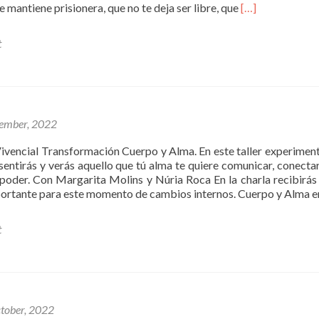
Read
e mantiene prisionera, que no te deja ser libre, que
[…]
more
about
t
RETIRO
2
TRANSFORMA
CUERPO
Y
ALMA
ember, 2022
Vivencial Transformación Cuerpo y Alma. En este taller experiment
r, sentirás y verás aquello que tú alma te quiere comunicar, conecta
 poder. Con Margarita Molins y Núria Roca En la charla recibirá
ortante para este momento de cambios internos. Cuerpo y Alma 
t
tober, 2022