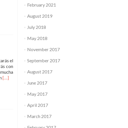
February 2021
August 2019
July 2018
CIÓN
May 2018
November 2017
arás el
September 2017
rás con
August 2017
s mucha
Read
en
[…]
June 2017
more
about
May 2017
Taller
Vivencial
April 2017
Gratuito
Transformación
March 2017
Cuerpo
y
February 2017