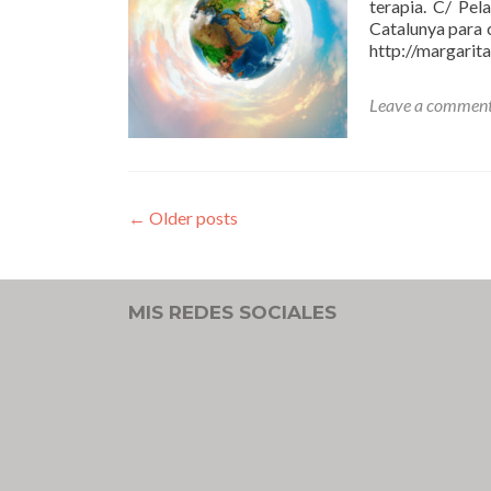
terapia. C/ Pel
Catalunya para 
http://margarit
Leave a commen
Posts navigation
←
Older posts
MIS REDES SOCIALES