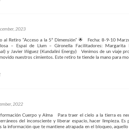
cember, 2023
al Retiro “Acceso a la 5ª Dimensión” 🌟 Fecha: 8-9-10 Marz
losa – Espai de Llum – Gironella Facilitadores: Margarita 
al) y Javier Iñiguez (Kundalini Energy) Venimos de un viaje pr
movido nuestros cimientos. Este retiro te tiende la mano para mo
t
ember, 2022
ormación Cuerpo y Alma Para traer el cielo a la tierra es ne
terráneos del inconsciente y liberar espacio, hacer limpieza. Es 
es la información que te mantiene atrapada en el bloqueo, aquello