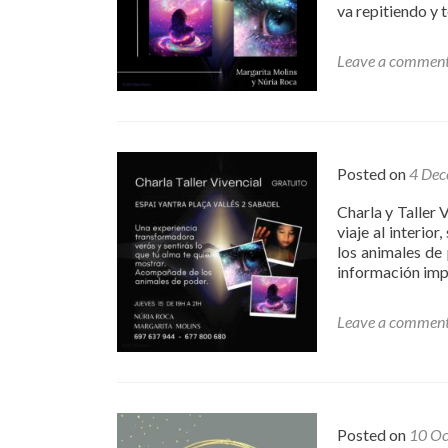
va repitiendo y t
Leave a commen
Posted on
4 Dec
Charla y Taller 
viaje al interio
los animales de
información imp
Leave a commen
Posted on
10 Oc