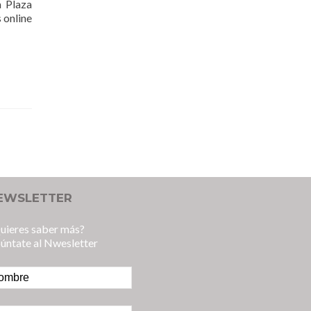
a Plaza
 online
EWSLETTER
uieres saber más?
úntate al Nwesletter