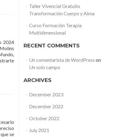
Curso
Taller Vivencial Gratuito
Intensivo
Transformación Cuerpo y Alma
Multidimensional
Presencial
Curso Formación Terapia
Multidimensional
o 2024
RECENT COMMENTS
Molins
ofundo,
Un comentarista de WordPress
on
Read
strarte
more
Un solo campo
about
Retiro
ARCHIVES
acceso
a
December 2023
la
5a
December 2022
Dimensión
October 2022
cesario
preciso
July 2021
 que se