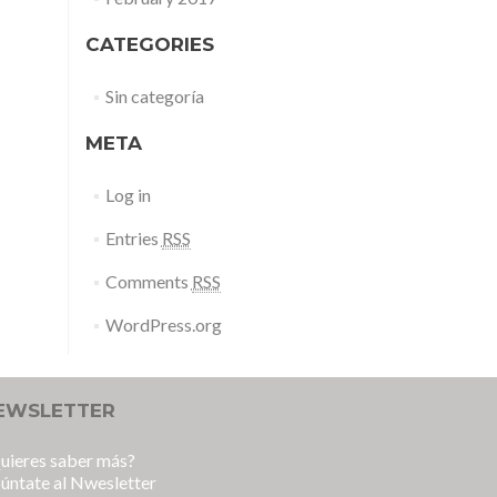
CATEGORIES
Sin categoría
META
Log in
Entries
RSS
Comments
RSS
WordPress.org
EWSLETTER
uieres saber más?
úntate al Nwesletter